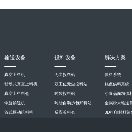
输送设备
投料设备
解决方案
真空上料机
无尘投料站
供料系统
移动式真空上料机
双工位无尘投料站
糕点供料系统
真空上料料仓
吨袋投料站
小食品面粉供
螺旋输送机
吨袋自动拆包卸料站
金属粉末输送
管式振动给料机
反应釜料仓
3D打印材料筛
垂直提升机
电磁给料机
化工粉末混料