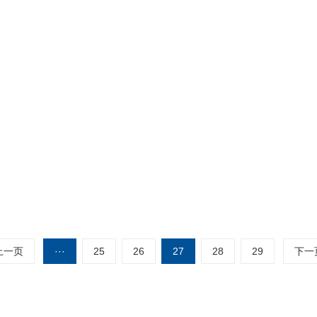
种物料用风力输送，其输送量与那些方面给有关系
业的迅速发展，对碳酸锂这种物料的研究也达到前所未有的高点。在制作
料反应便可制得高纯度的碳酸锂，也可以用硫酸锂和碳酸钠为反应物···
上一页
···
25
26
27
28
29
下一