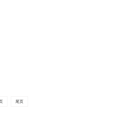
呢?
12-17
方法上，有了新的突破。用氢氧化锂和
2022
页
尾页