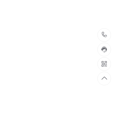
12-17
的特点就是结构简单可靠,操作方便,消
2022
12-17
词代替了。一开始听粉体这个词的时
2022
·