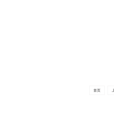
阅读量：116
碳酸锂这
随着锂电行
二氧化碳为原
阅读量：143
首页